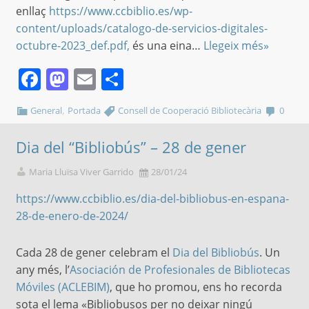
enllaç
https://www.ccbiblio.es/wp-
content/uploads/catalogo-de-servicios-digitales-
octubre-2023_def.pdf,
és una eina…
Llegeix més»
Facebook
Mastodon
Email
Comparteix
,
General
Portada
Consell de Cooperació Bibliotecària
0
Dia del “Bibliobús” – 28 de gener
Maria Lluïsa Viver Garrido
28/01/24
https://www.ccbiblio.es/dia-del-bibliobus-en-espana-
28-de-enero-de-2024/
Cada 28 de gener celebram el
Dia del Bibliobús
. Un
any més, l’
Asociación de Profesionales de Bibliotecas
Móviles (ACLEBIM)
, que ho promou, ens ho recorda
sota el lema «Bibliobusos per no deixar ningú