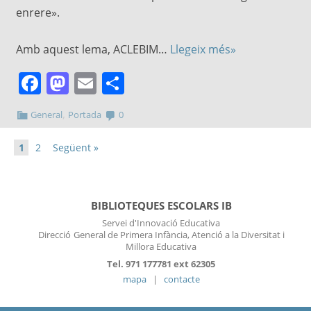
enrere».
Amb aquest lema, ACLEBIM…
Llegeix més»
Facebook
Mastodon
Email
Comparteix
,
General
Portada
0
1
2
Següent »
BIBLIOTEQUES ESCOLARS IB
Servei d'Innovació Educativa
Direcció
General de Primera Infància, Atenció a la Diversitat i
Millora Educativa
Tel. 971 177781 ext 62305
mapa
|
contacte