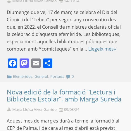
Maria Lluïsa Viver Garrido
14/03/24
Diumenge que ve, 17 de març se celebra el Dia del
Còmic i del “Tebeo” per segon any consecutiu des
que, en 2022, el Consell de ministres declaràs oficial
la celebració d’aquesta efemèride. Les biblioteques,
especialment aquelles biblioteques públiques que
compten amb *comicteques” en la…
Llegeix més»
Facebook
Mastodon
Email
Comparteix
,
,
Efemèrides
General
Portada
0
Nova edició de la formació “Lectura i
Biblioteca Escolar”, amb Marga Sureda
Maria Lluïsa Viver Garrido
09/03/24
Aquest mes de març es durà a terme la formació al
CEP de Palma, i de cara al mes d’abril està previst