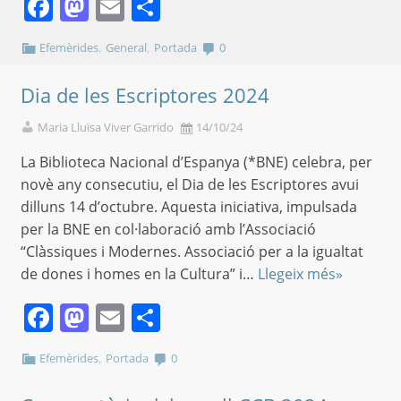
Facebook
Mastodon
Email
Comparteix
,
,
Efemèrides
General
Portada
0
Dia de les Escriptores 2024
Maria Lluïsa Viver Garrido
14/10/24
La Biblioteca Nacional d’Espanya (*BNE) celebra, per
novè any consecutiu, el Dia de les Escriptores avui
dilluns 14 d’octubre. Aquesta iniciativa, impulsada
per la BNE en col·laboració amb l’Associació
“Clàssiques i Modernes. Associació per a la igualtat
de dones i homes en la Cultura” i…
Llegeix més»
Facebook
Mastodon
Email
Comparteix
,
Efemèrides
Portada
0