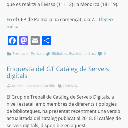
que es realitzi a Eivissa (11 i 12) i a Menorca (18 i 19).
En el CEP de Palma ja ha començat, dia 7…
Llegeix
més»
Facebook
Mastodon
Email
Comparteix
,
,
Formació
Portada
Biblioteca Escolar
Lectura
0
Enquesta del GT Catàleg de Serveis
digitals
Maria Lluïsa Viver Garrido
28/02/24
El Grup de Treball de Catàleg de Serveis Digitals, a
nivell estatal, amb membres de diferents tipologies
de biblioteques, ha presentat recentment una versió
actualitzada del catàleg publicat al 2018. El catàleg de
serveis digitals, disponible en aquest