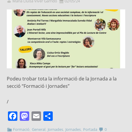
Maria Lluïsa Viver Garrido
02/05/24
Podeu trobar tota la informació de la Jornada a la
secció “Formació i Jornades”
/
Facebook
Mastodon
Email
Comparteix
,
,
,
,
Formació
General
Jornades
Jornades
Portada
0