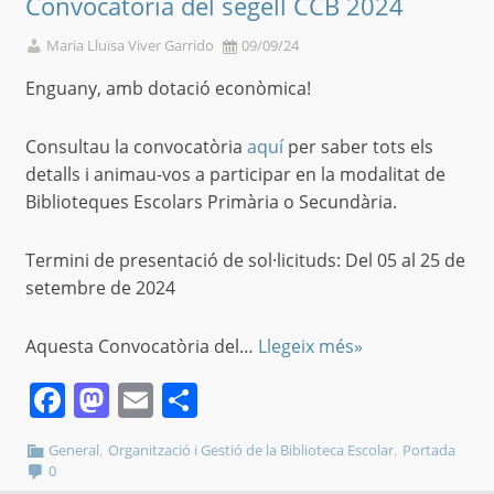
Convocatòria del segell CCB 2024
Maria Lluïsa Viver Garrido
09/09/24
Enguany, amb dotació econòmica!
Consultau la convocatòria
aquí
per saber tots els
detalls i animau-vos a participar en la modalitat de
Biblioteques Escolars Primària o Secundària.
Termini de presentació de sol·licituds: Del 05 al 25 de
setembre de 2024
Aquesta Convocatòria del…
Llegeix més»
Facebook
Mastodon
Email
Comparteix
,
,
General
Organització i Gestió de la Biblioteca Escolar
Portada
0