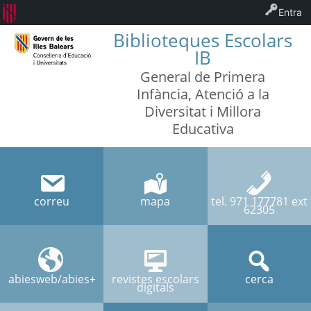
Entra
Biblioteques Escolars
IB
General de Primera
Infància, Atenció a la
Diversitat i Millora
Educativa
correu
mapa
tel. 971 177781 ext
62305
abiesweb/abies+
revistes escolars
cerca
digitals