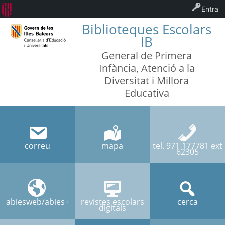
Entra
Biblioteques Escolars
IB
General de Primera
Infància, Atenció a la
Diversitat i Millora
Educativa
correu
mapa
tel. 971 177781 ext
62305
abiesweb/abies+
revistes escolars
cerca
digitals