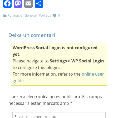
Facebook
Mastodon
Email
Comparteix
,
,
Formació
General
Portada
0
Deixa un comentari
WordPress Social Login is not configured
yet
.
Please navigate to
Settings > WP Social Login
to configure this plugin.
For more information, refer to the
online user
guide
..
L'adreça electrònica no es publicarà.
Els camps
necessaris estan marcats amb
*